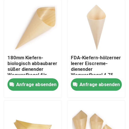
180mm Kiefern-
FDA-Kiefern-hölzerner
biologisch abbaubarer
leerer Eiscreme-
süßer dienender
dienender
Wegwerfkegel für
Wegwerfkegel 4,75
hölzerne Eiscreme
Unze für Nahrung
Anfrage absenden
Anfrage absenden
Nach Hause
Über uns
Kontakte