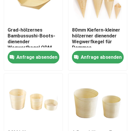
Produkte
Grad-hölzernes
80mm Kiefern-kleiner
Hölzerne Wegwerfgeräte
Bambussushi-Boots-
hölzerner dienender
dienender
Wegwerfkegel für
Wegwerfkegel ODM
Pommes-
4Inch Nahrungsmittel
Fritesaperitifs 100
Wegwerfbambustischbesteck
Anfrage absenden
Anfrage absenden
Satz
Kompostierbares Tischbesteck
Bambusaufsteckspindeln
Bambusnahrungsmittel-Auswahl
Kaffee-Rührstäbe