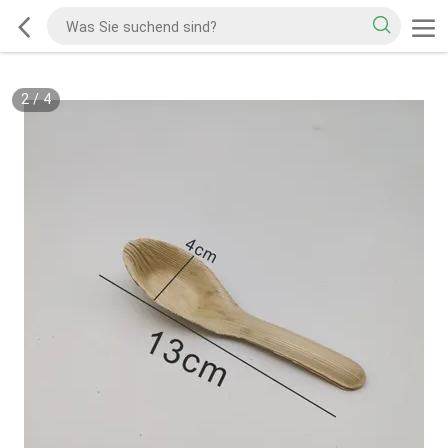
2
/
4