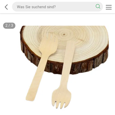
2
/
3