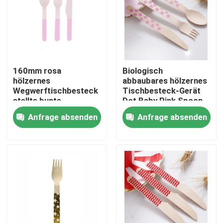
Produkte
Hölzerne Wegwerfgeräte
160mm rosa
Biologisch
hölzernes
abbaubares hölzernes
Wegwerftischbesteck
Tischbesteck-Gerät
Wegwerfbambustischbesteck
stellte bunte
Dot Baby Pink Spoon
biologisch abbaubare
Didposable 160mm
Anfrage absenden
Anfrage absenden
Partei-Geräte ein
Kompostierbares Tischbesteck
Bambusaufsteckspindeln
Bambusnahrungsmittel-Auswahl
Kaffee-Rührstäbe