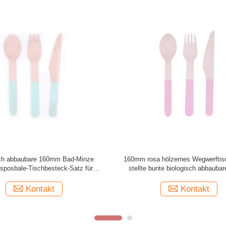
treifen-Tischbesteck-biologisch
Freundliches blauer Streifen-kompo
 hölzerne Geschirr-Wegwerfgeräte
Tischbesteck-hölzerne Geschirr-Par
Eco
Kontakt
Kontakt