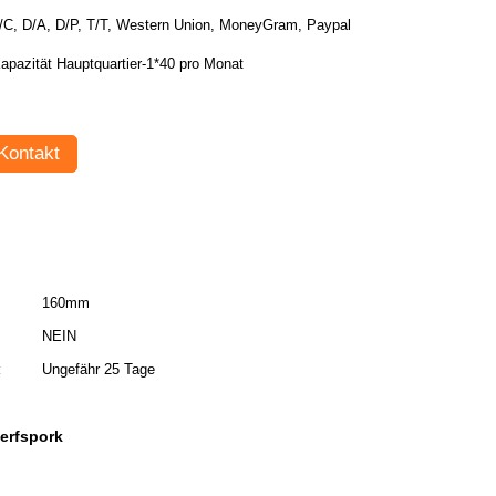
/C, D/A, D/P, T/T, Western Union, MoneyGram, Paypal
apazität Hauptquartier-1*40 pro Monat
Kontakt
160mm
NEIN
:
Ungefähr 25 Tage
erfspork