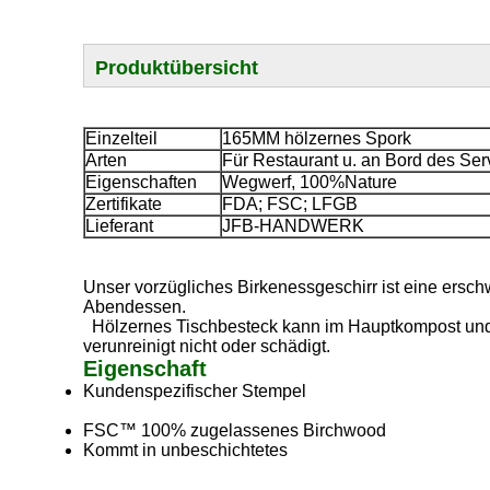
Produktübersicht
Einzelteil
165MM hölzernes Spork
Arten
Für Restaurant u. an Bord des Ser
Eigenschaften
Wegwerf, 100%Nature
Zertifikate
FDA; FSC; LFGB
Lieferant
JFB-HANDWERK
Unser vorzügliches Birkenessgeschirr ist eine ersc
Abendessen.
Hölzernes Tischbesteck kann im Hauptkompost und i
verunreinigt nicht oder schädigt.
Eigenschaft
Kundenspezifischer Stempel
FSC™ 100% zugelassenes Birchwood
Kommt in unbeschichtetes