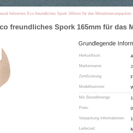
wood hölzernes Eco freundliches Spork 165mm für das Mitnehmerverpacken
co freundliches Spork 165mm für das 
Grundlegende Infor
Herkunftsort:
A
Markenname:
J
Zertifizierung:
F
Modellnummer:
W
Min Bestellmenge:
1
Preis:
0
Verpackung Informationen:
1
Lieferzeit:
M