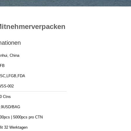
Mitnehmerverpacken
mationen
nhui, China
FB
SC,LFGB,FDA
SS-002
0 Ctns
.9USD/BAG
00pcs | 5000pcs pro CTN
it 32 Werktagen