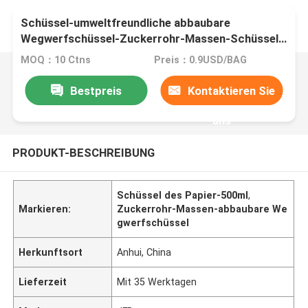
Schüssel-umweltfreundliche abbaubare
Wegwerfschüssel-Zuckerrohr-Massen-Schüssel
des Papier-500ml
MOQ：10 Ctns
Preis：0.9USD/BAG
Bestpreis
Kontaktieren Sie
uns
PRODUKT-BESCHREIBUNG
Schüssel des Papier-500ml
,
Markieren:
Zuckerrohr-Massen-abbaubare We
gwerfschüssel
Herkunftsort
Anhui, China
Lieferzeit
Mit 35 Werktagen