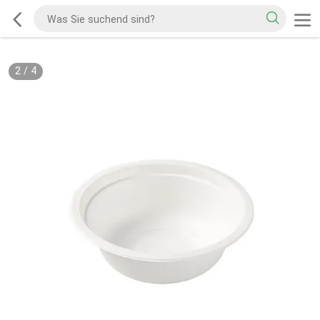
2
/
4