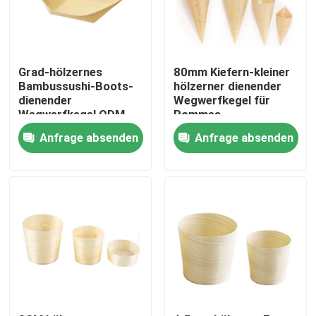
Produkte
Grad-hölzernes
80mm Kiefern-kleiner
Hölzerne Wegwerfgeräte
Bambussushi-Boots-
hölzerner dienender
dienender
Wegwerfkegel für
Wegwerfkegel ODM
Pommes-
4Inch Nahrungsmittel
Fritesaperitifs 100
Wegwerfbambustischbesteck
Anfrage absenden
Anfrage absenden
Satz
Kompostierbares Tischbesteck
Bambusaufsteckspindeln
Bambusnahrungsmittel-Auswahl
Kaffee-Rührstäbe