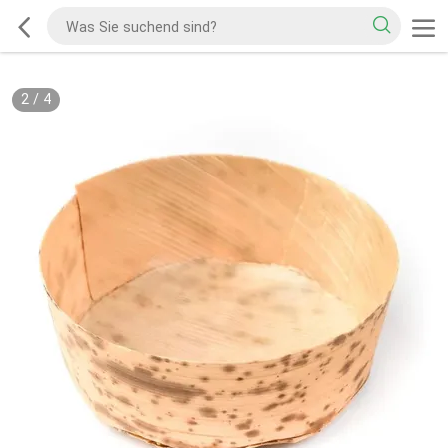
2
/
4