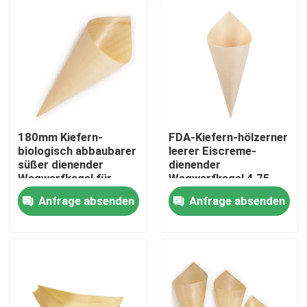
180mm Kiefern-
FDA-Kiefern-hölzerner
biologisch abbaubarer
leerer Eiscreme-
süßer dienender
dienender
Wegwerfkegel für
Wegwerfkegel 4,75
hölzerne Eiscreme
Unze für Nahrung
Anfrage absenden
Anfrage absenden
Nach Hause
Über uns
Kontakte