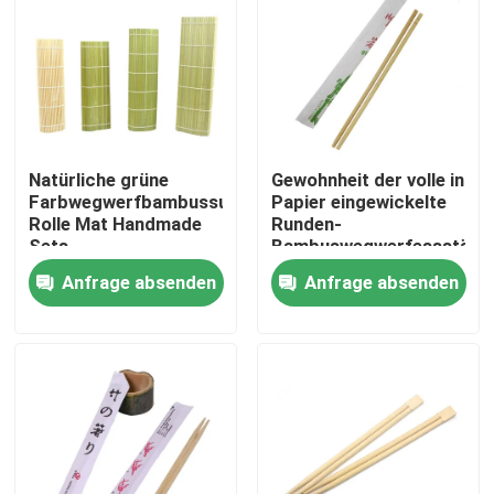
Natürliche grüne
Gewohnheit der volle in
Farbwegwerfbambussushi-
Papier eingewickelte
Rolle Mat Handmade
Runden-
Sets
Bambuswegwerfessstäbc
19.5cm 4.5mm
Anfrage absenden
Anfrage absenden
Zu Hause
Produkte
Über uns