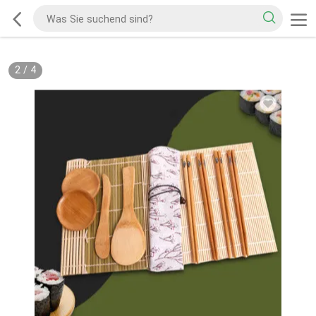
2
/
4