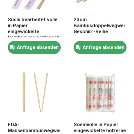
Werksbesichtigung
Sushi bearbeitet volle
23cm
in Papier
Bambusdoppelwegwerfes
eingewickelte
Geschirr-Reihe
Qualitätskontrolle
Bambuswegwerfessstäbchen
24cm
Anfrage absenden
Anfrage absenden
Kontakt mit uns
Bitte um ein Angebot
Hölzerne Wegwerfgeräte
Wegwerfbambustischbesteck
FDA-
Soemvolle in Papier
Massenbambuswegwerfessstäbchen
eingewickelte hölzerne
Kompostierbares Tischbesteck