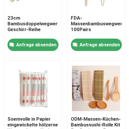
Produkte
23cm
FDA-
Bambusdoppelwegwerfessstäbchen-
Massenbambuswegwerfes
Geschirr-Reihe
100Pairs
Hölzerne Wegwerfgeräte
Anfrage absenden
Anfrage absenden
Wegwerfbambustischbesteck
Kompostierbares Tischbesteck
Bambusaufsteckspindeln
Bambusnahrungsmittel-Auswahl
Soemvolle in Papier
ODM-Massen-Küchen-
eingewickelte hölzerne
Bambussushi-Rolle Kit
Kaffee-Rührstäbe