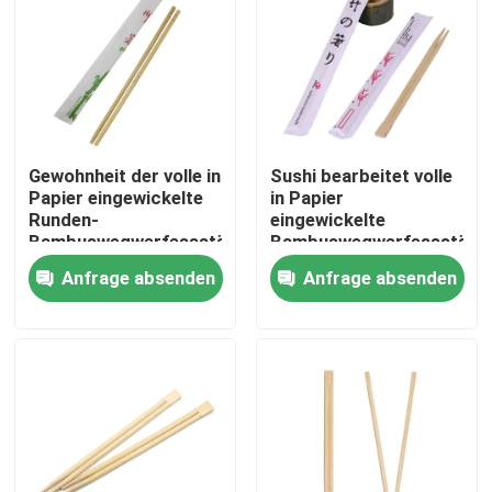
Gewohnheit der volle in
Sushi bearbeitet volle
Papier eingewickelte
in Papier
Runden-
eingewickelte
Bambuswegwerfessstäbchen-
Bambuswegwerfessstäbc
19.5cm 4.5mm
24cm
Anfrage absenden
Anfrage absenden
Nach Hause
Über uns
Kontakte