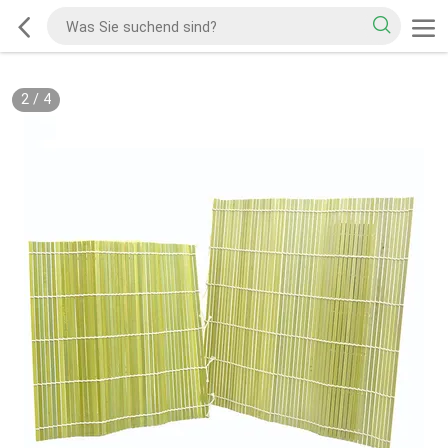
2
/
4